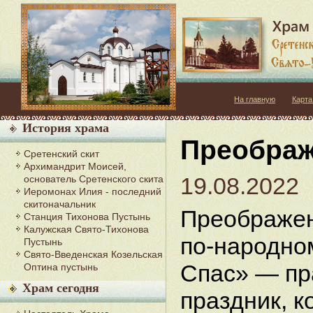
На главную
Карта
История храма
Преображ
Сретенский скит
Архимандрит Моисей,
19.08.2022
основатель Сретенского скита
Иеромонах Илия - последний
скитоначальник
Преображен
Станция Тихонова Пустынь
Калужская Свято-Тихонова
по-народно
Пустынь
Свято-Введенская Козельская
Спас» — пр
Оптина пустынь
Храм сегодня
праздник, 