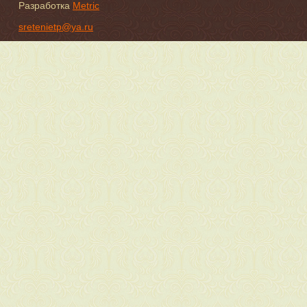
Разработка
Metric
sretenietp@ya.ru