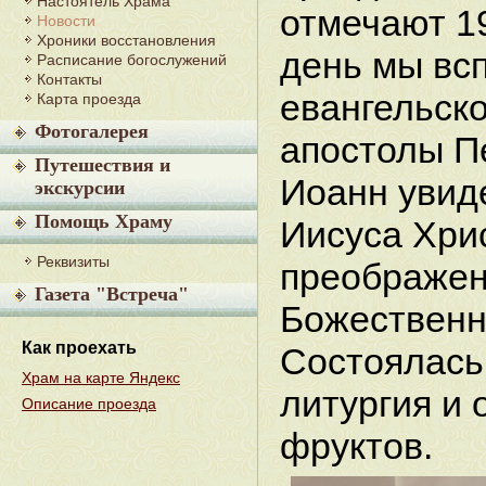
Настоятель Храма
отмечают 19
Новости
Хроники восстановления
день мы вс
Расписание богослужений
Контакты
евангельско
Карта проезда
Фотогалерея
апостолы Пе
Путешествия и
Иоанн увид
экскурсии
Помощь Храму
Иисуса Хри
Реквизиты
преображен
Газета "Встреча"
Божественн
Как проехать
Состоялась
Храм на карте Яндекс
литургия и
Описание проезда
фруктов.