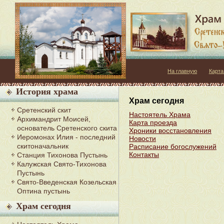
На главную
Карта
История храма
Храм сегодня
Сретенский скит
Настоятель Храма
Архимандрит Моисей,
Карта проезда
основатель Сретенского скита
Хроники восстановления
Иеромонах Илия - последний
Новости
скитоначальник
Расписание богослужений
Контакты
Станция Тихонова Пустынь
Калужская Свято-Тихонова
Пустынь
Свято-Введенская Козельская
Оптина пустынь
Храм сегодня