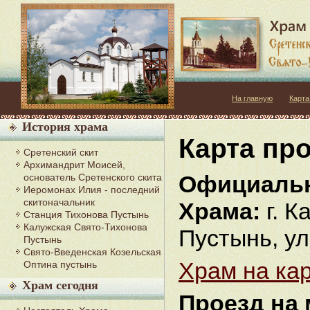
На главную
Карта
История храма
Карта пр
Сретенский скит
Архимандрит Моисей,
Официаль
основатель Сретенского скита
Иеромонах Илия - последний
скитоначальник
Храма:
г. К
Станция Тихонова Пустынь
Калужская Свято-Тихонова
Пустынь, ул
Пустынь
Свято-Введенская Козельская
Храм на ка
Оптина пустынь
Храм сегодня
Проезд на