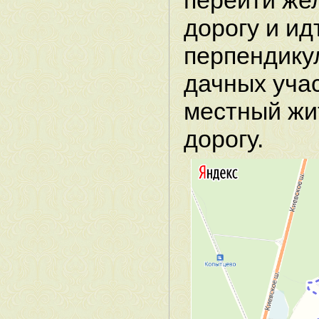
перейти же
дорогу и ид
перпендику
дачных уча
местный жи
дорогу.