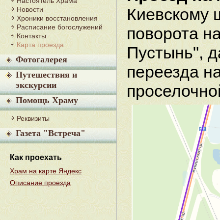
Настоятель Храма
Киевскому 
Новости
Хроники восстановления
Расписание богослужений
поворота на
Контакты
Карта проезда
Пустынь", 
Фотогалерея
переезда н
Путешествия и
экскурсии
проселочно
Помощь Храму
Реквизиты
Газета "Встреча"
Как проехать
Храм на карте Яндекс
Описание проезда